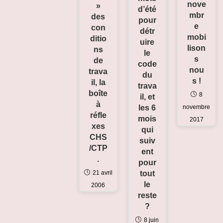
nove
»
d’été
mbr
des
pour
e
con
détr
mobi
ditio
uire
lison
ns
le
s
de
code
nou
trava
du
s !
il, la
trava
boîte
8
il, et
à
novembre
les 6
réfle
mois
2017
xes
qui
CHS
suiv
/CTP
ent
.
pour
21 avril
tout
le
2006
reste
?
8 juin