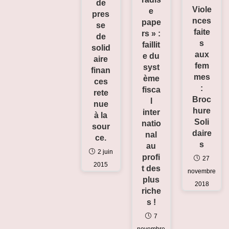
de
Viole
e
pres
nces
pape
se
faite
rs » :
de
s
faillit
solid
aux
e du
aire
fem
syst
finan
mes
ème
ces
:
fisca
rete
Broc
l
nue
hure
inter
à la
Soli
natio
sour
daire
nal
ce.
s
au
2 juin
profi
27
2015
t des
novembre
plus
2018
riche
s !
7
novembre