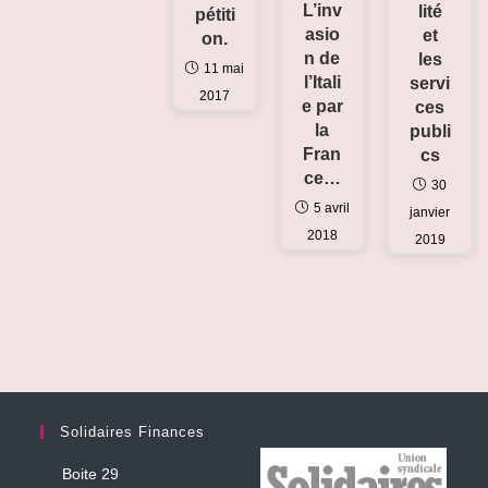
L’inv
lité
pétiti
asio
et
on.
n de
les
11 mai
l’Itali
servi
2017
e par
ces
la
publi
Fran
cs
ce…
30
5 avril
janvier
2018
2019
Solidaires Finances
Boite 29