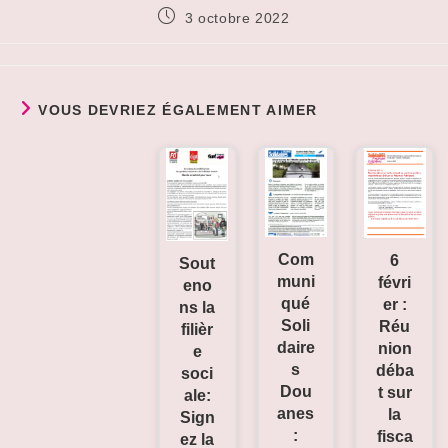
Publication
3 octobre 2022
publiée :
VOUS DEVRIEZ ÉGALEMENT AIMER
Com
6
Sout
muni
févri
eno
qué
er :
ns la
Soli
Réu
filièr
daire
nion
e
s
déba
soci
Dou
t sur
ale:
anes
la
Sign
:
fisca
ez la