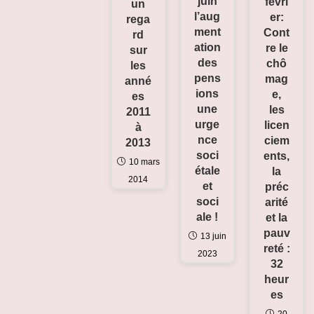
juin
févri
un
l’aug
er:
rega
ment
Cont
rd
ation
re le
sur
des
chô
les
pens
mag
anné
ions
e,
es
une
les
2011
urge
licen
à
nce
ciem
2013
soci
ents,
10 mars
étale
la
2014
et
préc
soci
arité
ale !
et la
pauv
13 juin
reté :
2023
32
heur
es