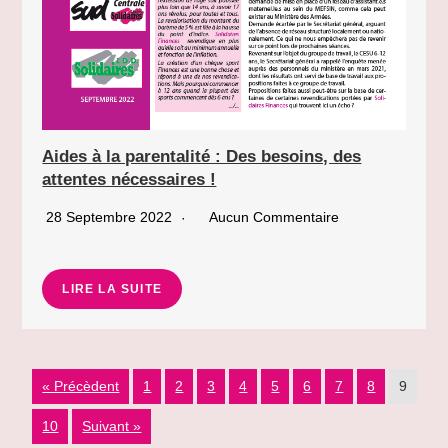
Aides à la parentalité : Des besoins, des
attentes nécessaires !
28 Septembre 2022
Aucun Commentaire
LIRE LA SUITE
« Précèdent
1
2
3
4
5
6
7
8
9
10
Suivant »