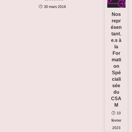
30 mars 2016
Nos
repr
ésen
tant.
e.s à
la
For
mati
on
Spé
ciali
sée
du
CSA
M
10
février
2023