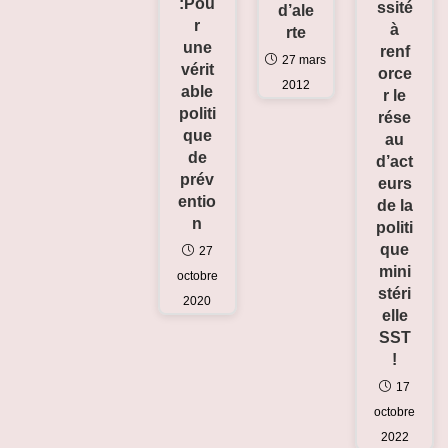
:Pou
ssité
d’ale
r
à
rte
une
renf
27 mars
vérit
orce
2012
able
r le
politi
rése
que
au
de
d’act
prév
eurs
entio
de la
n
politi
que
27
mini
octobre
stéri
2020
elle
SST
!
17
octobre
2022