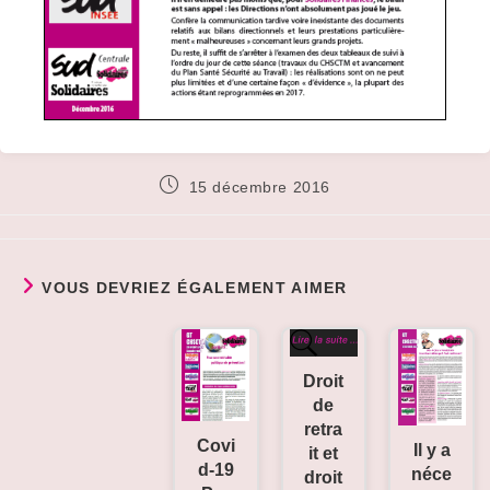
Publication
15 décembre 2016
publiée :
VOUS DEVRIEZ ÉGALEMENT AIMER
Droit
de
retra
Covi
Il y a
it et
d-19
néce
droit