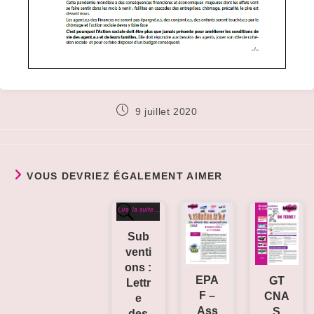
Publication
9 juillet 2020
publiée :
VOUS DEVRIEZ ÉGALEMENT AIMER
Sub
venti
ons :
EPA
GT
Lettr
F –
CNA
e
Ass
S
des