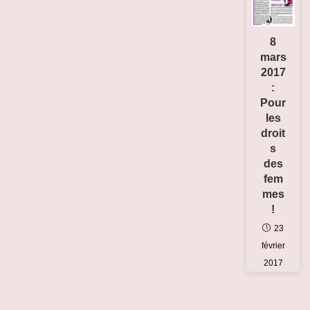
8
mars
2017
:
Pour
les
droit
s
des
fem
mes
!
23
février
2017