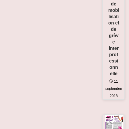
de
mobi
lisati
on et
de
grèv
e
inter
prof
essi
onn
elle
11
septembre
2018