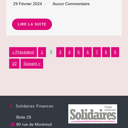
29 Février 2024
Aucun Commentaire
LIRE LA SUITE
« Précèdent
1
2
3
4
5
6
7
8
9
10
Suivant »
Solidaires Finances
Boite 29
80 rue de Montreuil