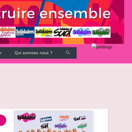
Toggle
n
Qui sommes nous ?
website
search