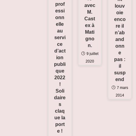
prof
avec
louv
essi
M.
oie
onn
Cast
enco
elle
ex à
re il
au
Mati
n’ab
servi
gno
and
ce
n.
onn
d’act
e
9 juillet
ion
pas :
2020
publi
il
que
susp
2022
end
!
7 mars
Soli
2014
daire
s
claq
ue la
port
e !