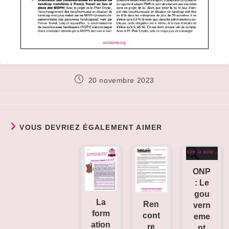
Publication
20 novembre 2023
publiée :
VOUS DEVRIEZ ÉGALEMENT AIMER
ONP
: Le
gou
La
Ren
vern
form
cont
eme
ation
re
nt