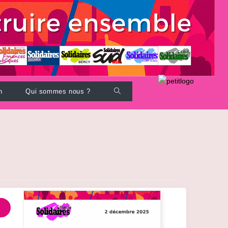
Toggle
n
Qui sommes nous ?
website
search