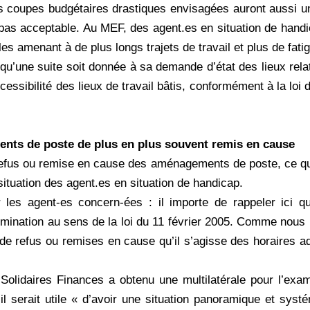
es coupes budgétaires drastiques envisagées auront aussi un 
st pas acceptable. Au MEF, des agent.es en situation de han
les amenant à de plus longs trajets de travail et plus de fati
’une suite soit donnée à sa demande d’état des lieux relatif 
sibilité des lieux de travail bâtis, conformément à la loi du
ments de poste de plus en plus souvent remis en cause
 refus ou remise en cause des aménagements de poste, ce qu
 situation des agent.es en situation de handicap.
pour les agent-es concern-ées : il importe de rappeler ic
mination au sens de la loi du 11 février 2005. Comme nous
s de refus ou remises en cause qu’il s’agisse des horaires
Solidaires Finances a obtenu une multilatérale pour l’exam
’il serait utile « d’avoir une situation panoramique et syst