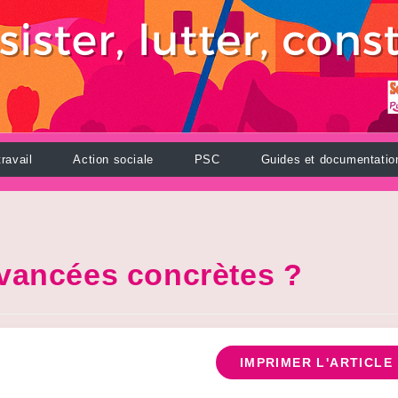
ravail
Action sociale
PSC
Guides et documentatio
avancées concrètes ?
IMPRIMER L'ARTICLE