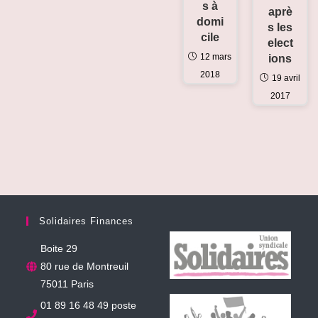
s à
aprè
domi
s les
cile
elect
12 mars
ions
2018
19 avril
2017
Solidaires Finances
Boite 29
80 rue de Montreuil
75011 Paris
01 89 16 48 49 poste