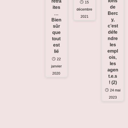
ions
retra
15
de
ites
décembre
Berc
…
2021
y,
Bien
c’est
sûr
défe
que
ndre
tout
les
est
empl
lié
ois,
22
les
janvier
agen
2020
t.e.s
! (2)
24 mai
2023