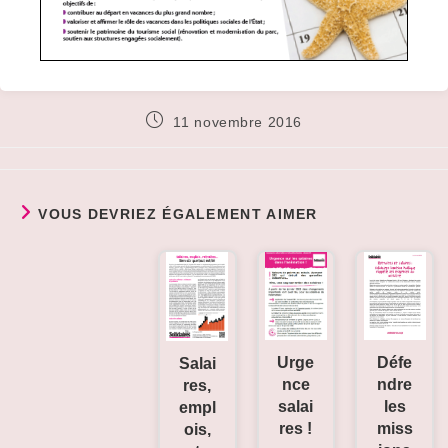
Publication
11 novembre 2016
publiée :
VOUS DEVRIEZ ÉGALEMENT AIMER
Défe
Urge
Salai
ndre
nce
res,
les
salai
empl
miss
res !
ois,