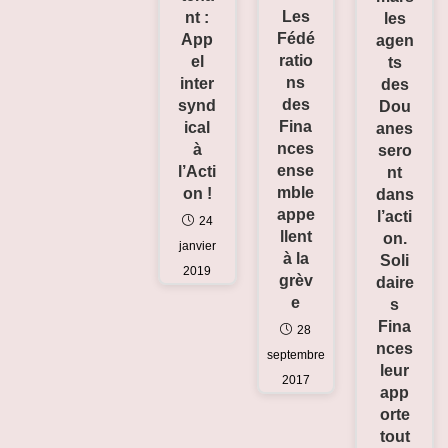
Les
nt :
les
Fédé
App
agen
ratio
el
ts
ns
inter
des
des
synd
Dou
Fina
ical
anes
nces
à
sero
ense
l’Acti
nt
mble
on !
dans
appe
l’acti
24
llent
on.
janvier
à la
Soli
2019
grèv
daire
e
s
Fina
28
nces
septembre
leur
2017
app
orte
tout