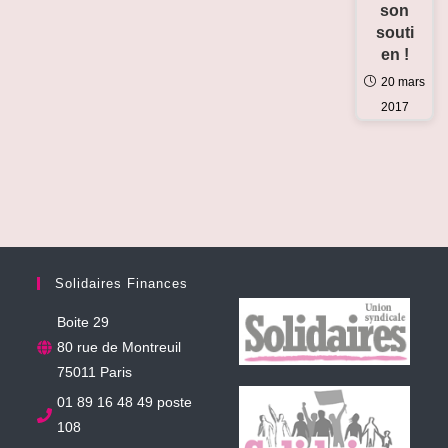
son
souti
en !
20 mars
2017
Solidaires Finances
Boite 29
80 rue de Montreuil
75011 Paris
01 89 16 48 49 poste
108