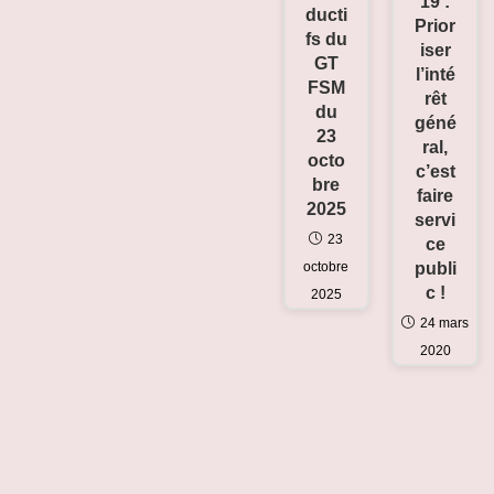
19 :
ducti
Prior
fs du
iser
GT
l’inté
FSM
rêt
du
géné
23
ral,
octo
c’est
bre
faire
2025
servi
23
ce
octobre
publi
c !
2025
24 mars
2020