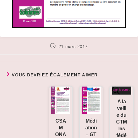
Publication
21 mars 2017
publiée :
VOUS DEVRIEZ ÉGALEMENT AIMER
A la
veill
e du
CSA
Médi
CTM
M
ation
les
ONA
– GT
fédé