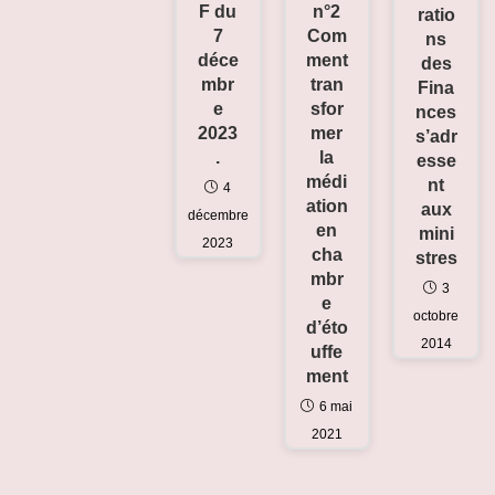
F du
n°2
ratio
7
Com
ns
déce
ment
des
mbr
tran
Fina
e
sfor
nces
2023
mer
s’adr
.
la
esse
médi
nt
4
ation
aux
décembre
en
mini
2023
cha
stres
mbr
3
e
octobre
d’éto
2014
uffe
ment
6 mai
2021