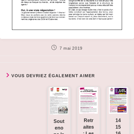
Publication
7 mai 2019
publiée :
VOUS DEVRIEZ ÉGALEMENT AIMER
14
Retr
Sout
15
aites
eno
16
: Les