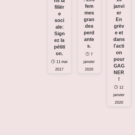
ns la
janvi
fem
filièr
er
mes
e
En
gran
soci
grèv
des
ale:
e et
perd
Sign
dans
ante
ez la
l’acti
s.
pétiti
on
on.
7
pour
janvier
11 mai
GAG
2020
2017
NER
!
12
janvier
2020