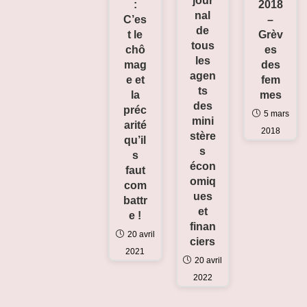
jour
:
2018
nal
C’es
–
de
t le
Grèv
tous
chô
es
les
mag
des
agen
e et
fem
ts
la
mes
des
préc
5 mars
mini
arité
2018
stère
qu’il
s
s
écon
faut
omiq
com
ues
battr
et
e !
finan
20 avril
ciers
2021
20 avril
2022