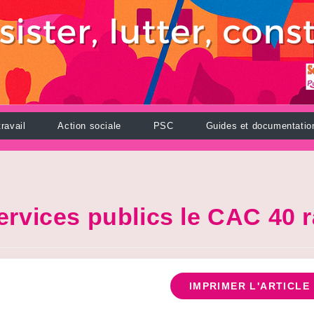
ravail
Action sociale
PSC
Guides et documentatio
rvices publics le CAC 40 r
IMPRIMER L'ARTICLE