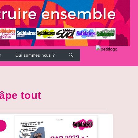
Toggle
n
Qui sommes nous ?
website
search
âpe tout