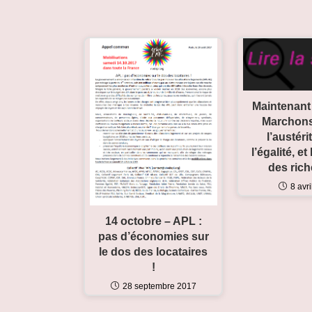
Maintenant ç
Marchons
l’austéri
l’égalité, et
des ric
8 avr
14 octobre – APL :
pas d’économies sur
le dos des locataires
!
28 septembre 2017