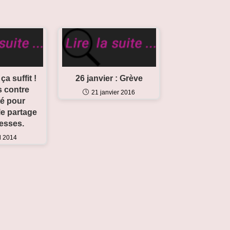
a suffit !
26 janvier : Grève
 contre
21 janvier 2016
té pour
 le partage
hesses.
il 2014