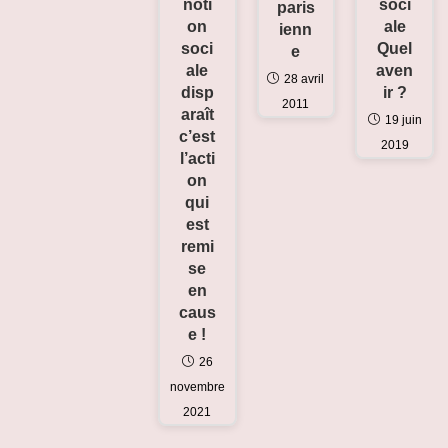
noti
soci
paris
on
ale
ienn
soci
Quel
e
ale
aven
28 avril
disp
ir ?
2011
araît
19 juin
c’est
2019
l’acti
on
qui
est
remi
se
en
caus
e !
26
novembre
2021