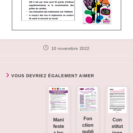
Publication
10 novembre 2022
publiée :
VOUS DEVRIEZ ÉGALEMENT AIMER
Fon
Mani
Con
ction
feste
stitut
publi
z les
ionn