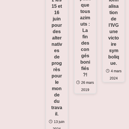
que
15 et
alisa
tous
16
tion
azim
juin
de
uts :
pour
l’IVG
La
des
une
fin
alter
victo
des
nativ
ire
con
es
sym
gés
de
boliq
boni
prog
ue.
fiés
rès
4 mars
?!
pour
2024
le
26 mars
mon
2019
de
du
trava
il.
13 juin