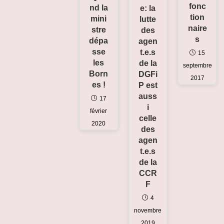
fonc
nd la
e: la
tion
mini
lutte
naire
stre
des
s
dépa
agen
sse
t.e.s
15
les
de la
septembre
Born
DGFi
2017
es !
P est
auss
17
i
février
celle
2020
des
agen
t.e.s
de la
CCR
F
4
novembre
2019