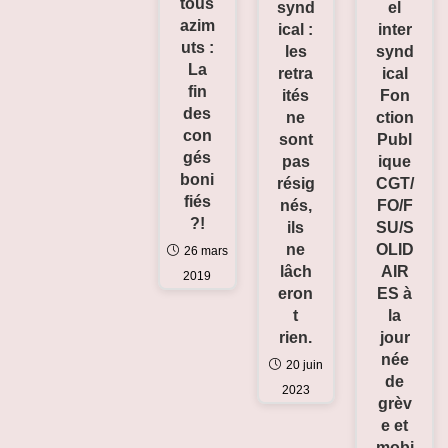
tous
el
synd
azim
inter
ical :
uts :
synd
les
La
ical
retra
fin
Fon
ités
des
ction
ne
con
Publ
sont
gés
ique
pas
boni
CGT/
résig
fiés
FO/F
nés,
?!
SU/S
ils
OLID
ne
26 mars
AIR
lâch
2019
ES à
eron
la
t
jour
rien.
née
20 juin
de
2023
grèv
e et
mobi