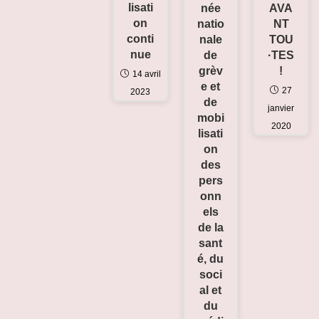
lisati
AVA
née
on
NT
natio
conti
TOU
nale
nue
·TES
de
!
grèv
14 avril
e et
27
2023
de
janvier
mobi
2020
lisati
on
des
pers
onn
els
de la
sant
é, du
soci
al et
du