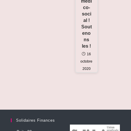
médi
co-
soci
al !
Sout
eno
ns
les !
16
octobre
2020
Solidaires Finances