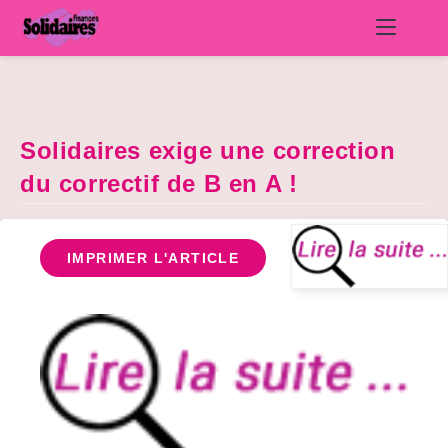
Skip
to
content
Solidaires exige une correction
du correctif de B en A !
IMPRIMER L'ARTICLE