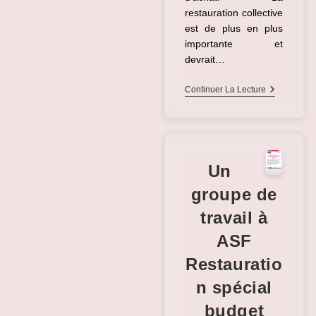
restauration collective
est de plus en plus
importante et
devrait…
Assemblée
Continuer La Lecture
Générale
D’ASF
Restaurati
Du
30
Juin
Un
2026
groupe de
travail à
ASF
Restauratio
n spécial
budget