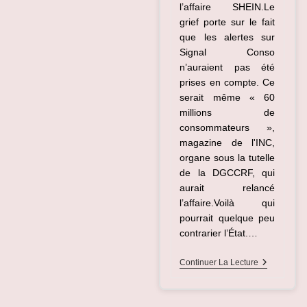
l’affaire SHEIN.Le
grief porte sur le fait
que les alertes sur
Signal Conso
n’auraient pas été
prises en compte. Ce
serait même « 60
millions de
consommateurs »,
magazine de l'INC,
organe sous la tutelle
de la DGCCRF, qui
aurait relancé
l’affaire.Voilà qui
pourrait quelque peu
contrarier l’État.…
L’ETAT,
Continuer La Lecture
ENTRE
HYPOCRIS
ET
NAIVETE