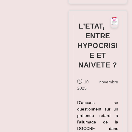
La
DGCCRF
En
Question
?
L’ETAT,
ENTRE
HYPOCRISI
E ET
NAIVETE ?
Publication
10 novembre
publiée :
2025
D’aucuns se
questionnent sur un
prétendu retard à
l’allumage de la
DGCCRF dans