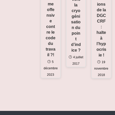
me
ions
la
offe
de la
cryo
nsiv
DGC
géni
e
CRF
satio
cont
:
n du
re le
halte
poin
code
à
t
du
l’hyp
d’ind
trava
ocris
ice ?
il ?!
ie !
4 juillet
5
19
2017
décembre
novembre
2023
2018