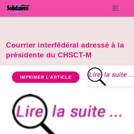
Skip
to
content
Courrier interfédéral adressé à la
présidente du CHSCT-M
IMPRIMER L'ARTICLE