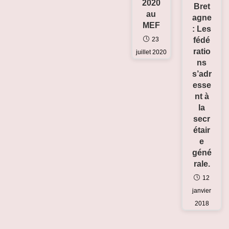
2020
Bret
au
agne
MEF
: Les
fédé
23
ratio
juillet 2020
ns
s’adr
esse
nt à
la
secr
étair
e
géné
rale.
12
janvier
2018