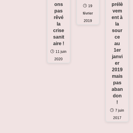
prélè
ons
19
vem
pas
février
ent à
rêvé
2019
la
la
sour
crise
ce
sanit
au
aire !
1er
11 juin
janvi
2020
er
2019
mais
pas
aban
don
!
7 juin
2017