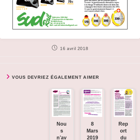
Publication
16 avril 2018
publiée :
VOUS DEVRIEZ ÉGALEMENT AIMER
Rep
Nou
8
ort
s
Mars
du
n’av
2019