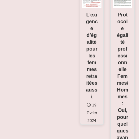
L’exi
Prot
genc
ocol
e
e
d’ég
égali
alité
té
pour
prof
les
essi
fem
onn
mes
elle
retra
Fem
itées
mes/
auss
Hom
i.
mes
:
19
Oui,
février
pour
2024
quel
ques
avan