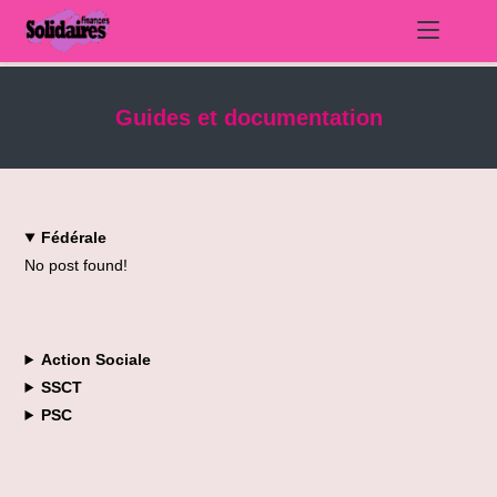
Skip
to
Guides et documentation
content
Fédérale
No post found!
Action Sociale
SSCT
PSC