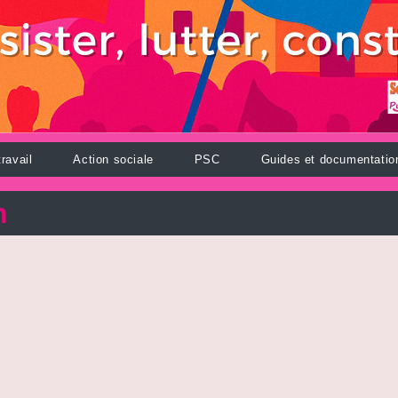
ravail
Action sociale
PSC
Guides et documentatio
n