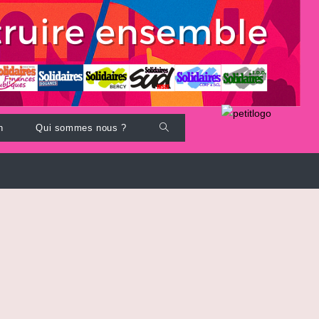
Toggle
n
Qui sommes nous ?
website
search