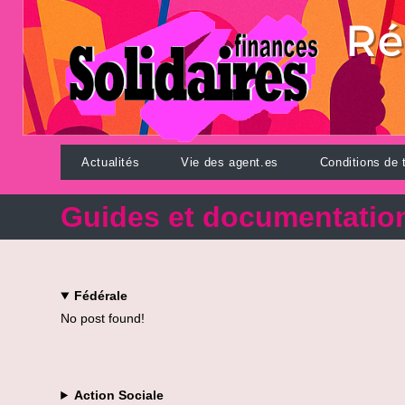
Skip
to
content
Actualités
Vie des agent.es
Conditions de t
Guides et documentatio
Fédérale
No post found!
Action Sociale