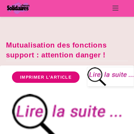
Skip
to
content
Mutualisation des fonctions
support : attention danger !
IMPRIMER L'ARTICLE