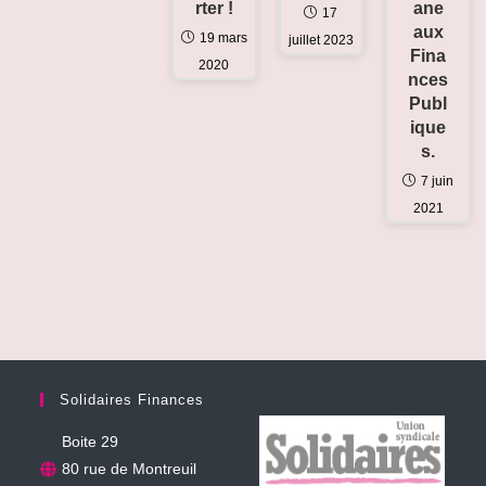
ane
rter !
17
aux
19 mars
juillet 2023
Fina
2020
nces
Publ
ique
s.
7 juin
2021
Solidaires Finances
Boite 29
80 rue de Montreuil