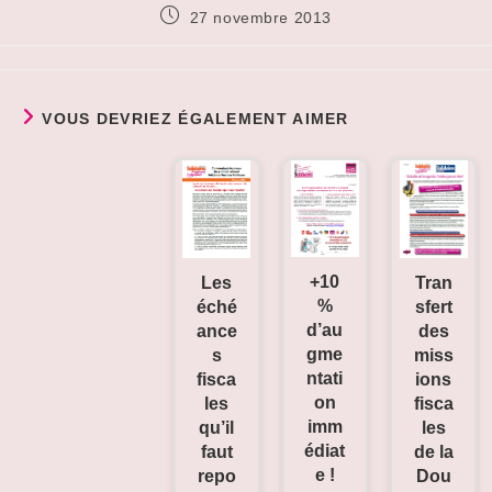
Publication
27 novembre 2013
publiée :
VOUS DEVRIEZ ÉGALEMENT AIMER
+10
Tran
Les
%
sfert
éché
d’au
des
ance
gme
miss
s
ntati
ions
fisca
on
fisca
les
imm
les
qu’il
édiat
de la
faut
e !
Dou
repo