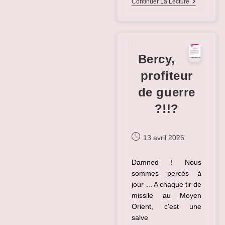
1er
Continuer La Lecture
Mai,
Combat
De
Fond
…
Bercy,
profiteur
de guerre
?!!?
Publication
13 avril 2026
publiée :
Damned ! Nous
sommes percés à
jour ... A chaque tir de
missile au Moyen
Orient, c'est une
salve