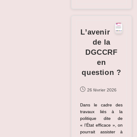
Une
« Cata »
Potentielle
?
Données
De
L’avenir
Santé :
Comment
de la
Le
Health
DGCCRF
Data
Hub
Montre
en
La
Voie
question ?
Publication
26 février 2026
publiée :
Dans le cadre des
travaux liés à la
politique dite de
« l’État efficace », on
pourrait assister à