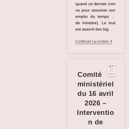
quand ce dernier s’en
va pour assumer son
emploi du temps …
de ministre). Le tout
est assorti des big…
Quoi
Continuer La Lecture
De
Neuf
Aux
Finances
?
(CSAM
Comité
Du
16
ministériel
Avril)
du 16 avril
2026 –
Interventio
n de