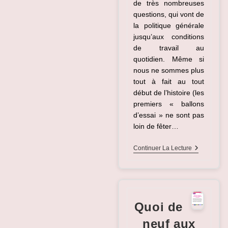
de très nombreuses
questions, qui vont de
la politique générale
jusqu’aux conditions
de travail au
quotidien. Même si
nous ne sommes plus
tout à fait au tout
début de l’histoire (les
premiers « ballons
d’essai » ne sont pas
loin de fêter…
IA :
Continuer La Lecture
Un
Autre
Monde
Est
Possible
…
Quoi de
Ou
Pas
neuf aux
!