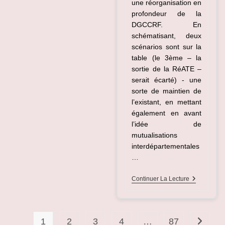
une réorganisation en
profondeur de la
DGCCRF. En
schématisant, deux
scénarios sont sur la
table (le 3ème – la
sortie de la RéATE –
serait écarté) - une
sorte de maintien de
l’existant, en mettant
également en avant
l’idée de
mutualisations
interdépartementales
…
L’avenir
Continuer La Lecture
De
La
DGCCRF
En
Question
1
2
3
4
…
87
Aller à 